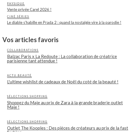
PHYSIQUE
Vente privée Carel 2026 !
CINÉ SÉRIES
Le diable s’habille en Prada 2 : quand la nostalgie vire à la parodie !
Vos articles favoris
COLLABORATIONS
Balzac Paris x La Redoute : La collaboration de créatrice
parisienne tant attendue !
ACTU BEAUTÉ
L'ultime wishlist de cadeaux de Noël du coté de la beauté !
SÉLECTIONS SHOPPING
Shoppez du Maje au prix de Zara à la grande braderie outlet
Maje !
SÉLECTIONS SHOPPING
Outlet The Kooples : Des pièces de créateurs au prix de la fast