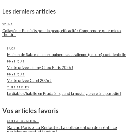
Les derniers articles
SOINS
Collagène : Bienfaits pour la peau, efficacité : Comprendre pour mieux
choisir !
SACS
Maison de Sabré : la maroquinerie australienne (encore) confidentielle
PHYSIQUE
Vente privée Jimmy Choo Paris 2026 !
PHYSIQUE
Vente privée Carel 2026 !
CINÉ SÉRIES
Le diable s’habille en Prada 2 : quand la nostalgie vire à la parodie !
Vos articles favoris
COLLABORATIONS
Balzac Paris x La Redoute : La collaboration de créatrice
parisienne tant attendue !