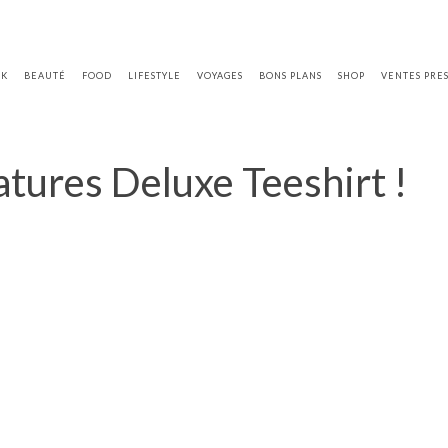
OK
BEAUTÉ
FOOD
LIFESTYLE
VOYAGES
BONS PLANS
SHOP
VENTES PRE
atures Deluxe Teeshirt !