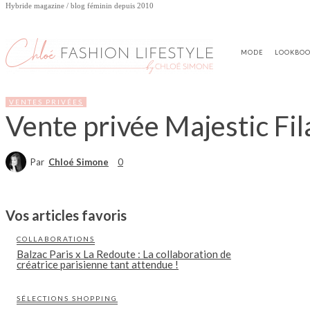
Hybride magazine / blog féminin depuis 2010
MODE
LOOKBO
VENTES PRIVÉES
Vente privée Majestic Fil
Par
Chloé Simone
0
Vos articles favoris
COLLABORATIONS
Balzac Paris x La Redoute : La collaboration de
créatrice parisienne tant attendue !
SÉLECTIONS SHOPPING