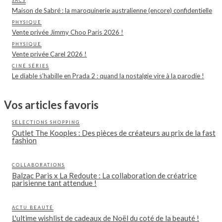
SACS
Maison de Sabré : la maroquinerie australienne (encore) confidentielle
PHYSIQUE
Vente privée Jimmy Choo Paris 2026 !
PHYSIQUE
Vente privée Carel 2026 !
CINÉ SÉRIES
Le diable s’habille en Prada 2 : quand la nostalgie vire à la parodie !
Vos articles favoris
SÉLECTIONS SHOPPING
Outlet The Kooples : Des pièces de créateurs au prix de la fast
fashion
COLLABORATIONS
Balzac Paris x La Redoute : La collaboration de créatrice
parisienne tant attendue !
ACTU BEAUTÉ
L'ultime wishlist de cadeaux de Noël du coté de la beauté !