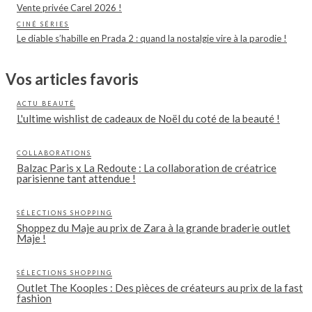
Vente privée Carel 2026 !
CINÉ SÉRIES
Le diable s’habille en Prada 2 : quand la nostalgie vire à la parodie !
Vos articles favoris
ACTU BEAUTÉ
L'ultime wishlist de cadeaux de Noël du coté de la beauté !
COLLABORATIONS
Balzac Paris x La Redoute : La collaboration de créatrice
parisienne tant attendue !
SÉLECTIONS SHOPPING
Shoppez du Maje au prix de Zara à la grande braderie outlet
Maje !
SÉLECTIONS SHOPPING
Outlet The Kooples : Des pièces de créateurs au prix de la fast
fashion