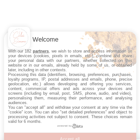
Welcome
With our 182
partners
, we wish to store and access information on
your devices (cookies, pixels in emails, etc.), combine and share
your personal data with our partners, whether collected on this
website or in our emails, already held by some of us, or obtained
later, including in other contexts.
Processing this data (identifiers, browsing, preferences, purchases,
loyalty programs, IP, postal addresses and emails, phone, precise
geolocation, etc.) allows developing and offering you services,
content, commercial offers and ads across your devices and
screens (including by email, post, SMS, phone, audio, and video),
personalising them, measuring their performance, and analysing
audiences.
You can "accept all" and withdraw your consent at any time via the
"cookie" icon
. You can also "set detailed preferences" and object to
processing activities not subject to consent. These choices remain
valid for 6 months.
powered by
Accept all