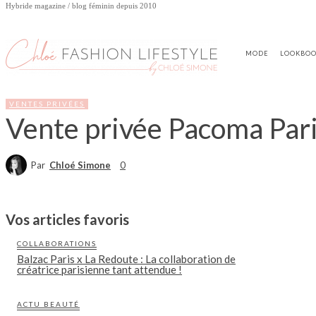
Hybride magazine / blog féminin depuis 2010
MODE
LOOKBO
VENTES PRIVÉES
Vente privée Pacoma Pari
Par
Chloé Simone
0
Vos articles favoris
COLLABORATIONS
Balzac Paris x La Redoute : La collaboration de
créatrice parisienne tant attendue !
ACTU BEAUTÉ