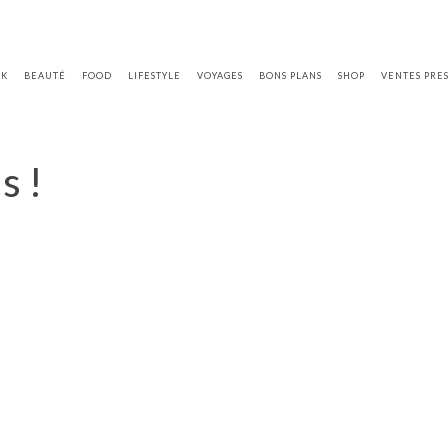
OK
BEAUTÉ
FOOD
LIFESTYLE
VOYAGES
BONS PLANS
SHOP
VENTES PRE
s !