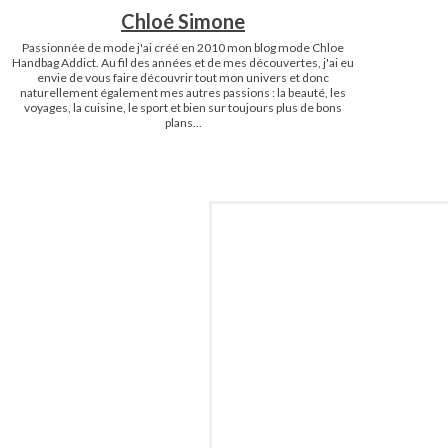
Chloé Simone
Passionnée de mode j'ai créé en 2010 mon blog mode Chloe
Handbag Addict. Au fil des années et de mes découvertes, j'ai eu
envie de vous faire découvrir tout mon univers et donc
naturellement également mes autres passions : la beauté, les
voyages, la cuisine, le sport et bien sur toujours plus de bons
plans...