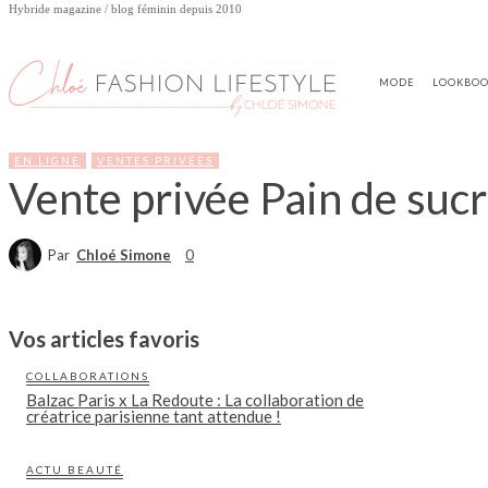
Hybride magazine / blog féminin depuis 2010
MODE
LOOKBO
EN LIGNE
VENTES PRIVÉES
Vente privée Pain de suc
Par
Chloé Simone
0
Vos articles favoris
COLLABORATIONS
Balzac Paris x La Redoute : La collaboration de
créatrice parisienne tant attendue !
ACTU BEAUTÉ