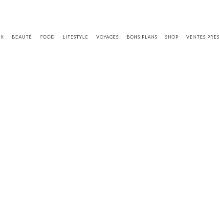
OK
BEAUTÉ
FOOD
LIFESTYLE
VOYAGES
BONS PLANS
SHOP
VENTES PRE