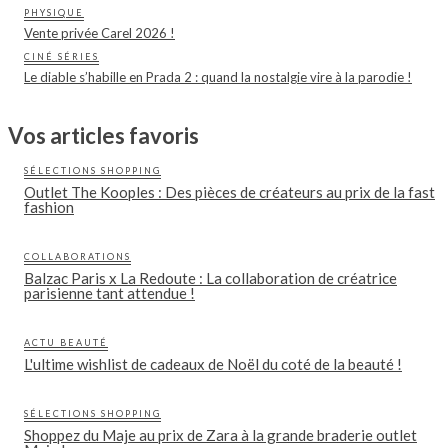
PHYSIQUE
Vente privée Carel 2026 !
CINÉ SÉRIES
Le diable s’habille en Prada 2 : quand la nostalgie vire à la parodie !
Vos articles favoris
SÉLECTIONS SHOPPING
Outlet The Kooples : Des pièces de créateurs au prix de la fast
fashion
COLLABORATIONS
Balzac Paris x La Redoute : La collaboration de créatrice
parisienne tant attendue !
ACTU BEAUTÉ
L'ultime wishlist de cadeaux de Noël du coté de la beauté !
SÉLECTIONS SHOPPING
Shoppez du Maje au prix de Zara à la grande braderie outlet