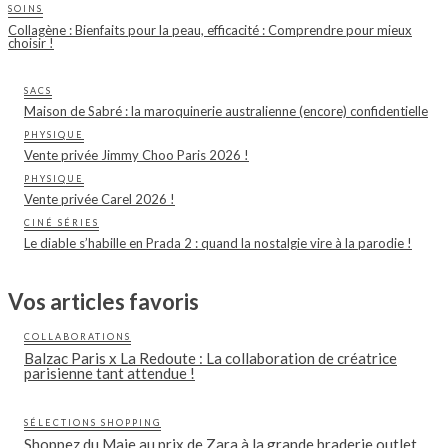
SOINS
Collagène : Bienfaits pour la peau, efficacité : Comprendre pour mieux
choisir !
SACS
Maison de Sabré : la maroquinerie australienne (encore) confidentielle
PHYSIQUE
Vente privée Jimmy Choo Paris 2026 !
PHYSIQUE
Vente privée Carel 2026 !
CINÉ SÉRIES
Le diable s’habille en Prada 2 : quand la nostalgie vire à la parodie !
Vos articles favoris
COLLABORATIONS
Balzac Paris x La Redoute : La collaboration de créatrice
parisienne tant attendue !
SÉLECTIONS SHOPPING
Shoppez du Maje au prix de Zara à la grande braderie outlet