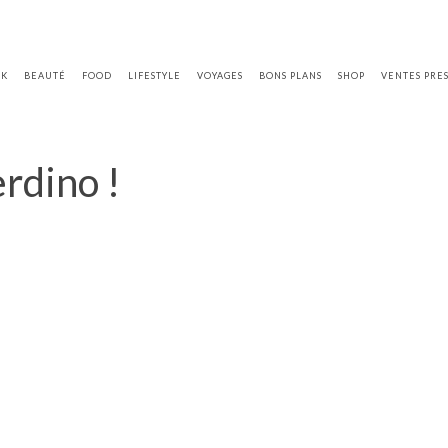
OK
BEAUTÉ
FOOD
LIFESTYLE
VOYAGES
BONS PLANS
SHOP
VENTES PRE
rdino !