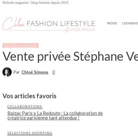
Hybride magazine / blog féminin depuis 2010
MODE
LOOKBO
VENTES PRIVÉES
Vente privée Stéphane Ve
Par
Chloé Simone
0
Vos articles favoris
COLLABORATIONS
Balzac Paris x La Redoute : La collaboration de
créatrice parisienne tant attendue !
SÉLECTIONS SHOPPING