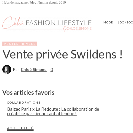
Hybride magazine / blog féminin depuis 2010
MODE
LOOKBO
VENTES PRIVÉES
Vente privée Swildens !
Par
Chloé Simone
0
Vos articles favoris
COLLABORATIONS
Balzac Paris x La Redoute : La collaboration de
créatrice parisienne tant attendue !
ACTU BEAUTÉ