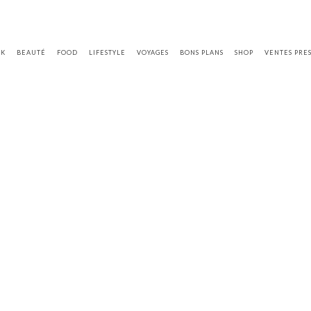
OK
BEAUTÉ
FOOD
LIFESTYLE
VOYAGES
BONS PLANS
SHOP
VENTES PRE