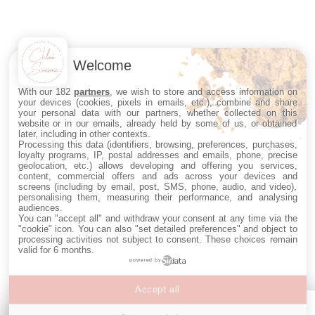
Welcome
With our 182
partners
, we wish to store and access information on
your devices (cookies, pixels in emails, etc.), combine and share
your personal data with our partners, whether collected on this
website or in our emails, already held by some of us, or obtained
later, including in other contexts.
Processing this data (identifiers, browsing, preferences, purchases,
loyalty programs, IP, postal addresses and emails, phone, precise
geolocation, etc.) allows developing and offering you services,
content, commercial offers and ads across your devices and
screens (including by email, post, SMS, phone, audio, and video),
personalising them, measuring their performance, and analysing
audiences.
You can "accept all" and withdraw your consent at any time via the
"cookie" icon
. You can also "set detailed preferences" and object to
processing activities not subject to consent. These choices remain
valid for 6 months.
powered by
Accept all