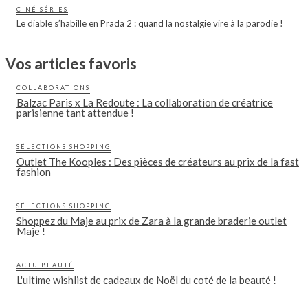
CINÉ SÉRIES
Le diable s’habille en Prada 2 : quand la nostalgie vire à la parodie !
Vos articles favoris
COLLABORATIONS
Balzac Paris x La Redoute : La collaboration de créatrice
parisienne tant attendue !
SÉLECTIONS SHOPPING
Outlet The Kooples : Des pièces de créateurs au prix de la fast
fashion
SÉLECTIONS SHOPPING
Shoppez du Maje au prix de Zara à la grande braderie outlet
Maje !
ACTU BEAUTÉ
L'ultime wishlist de cadeaux de Noël du coté de la beauté !