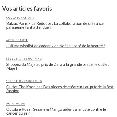
Vos articles favoris
COLLABORATIONS
Balzac Paris x La Redoute : La collaboration de créatrice
parisienne tant attendue !
ACTU BEAUTÉ
L'ultime wishlist de cadeaux de Noël du coté de la beauté !
SÉLECTIONS SHOPPING
Shoppez du Maje au prix de Zara à la grande braderie outlet
Maje !
SÉLECTIONS SHOPPING
Outlet The Kooples : Des pièces de créateurs au prix de la fast
fashion
ACTU MODE
Octobre Rose : Sezane & Mango aident à la lutte contre le
cancer du sein !