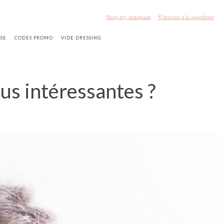
Shop my instagram
S’inscrire à la newsletter
SSE
CODES PROMO
VIDE DRESSING
lus intéressantes ?