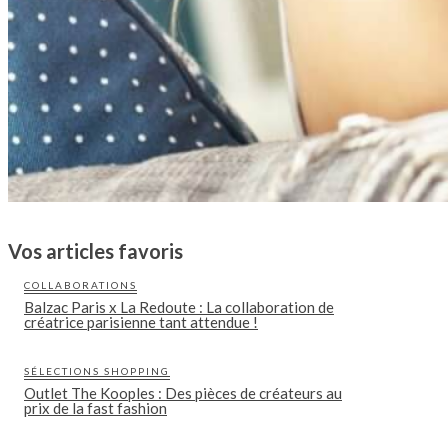
Vos articles favoris
COLLABORATIONS
Balzac Paris x La Redoute : La collaboration de
créatrice parisienne tant attendue !
SÉLECTIONS SHOPPING
Outlet The Kooples : Des pièces de créateurs au
prix de la fast fashion