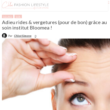
SOINS
SPA
Adieu rides & vergetures (pour de bon) grâce au
soin institut Bloomea !
Par
Chloé Simone
0