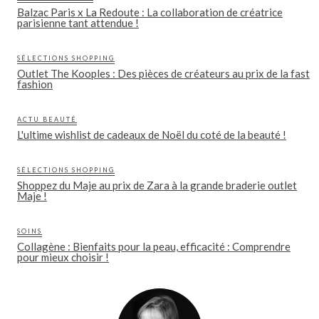
Balzac Paris x La Redoute : La collaboration de créatrice
parisienne tant attendue !
SÉLECTIONS SHOPPING
Outlet The Kooples : Des pièces de créateurs au prix de la fast
fashion
ACTU BEAUTÉ
L'ultime wishlist de cadeaux de Noël du coté de la beauté !
SÉLECTIONS SHOPPING
Shoppez du Maje au prix de Zara à la grande braderie outlet
Maje !
SOINS
Collagène : Bienfaits pour la peau, efficacité : Comprendre
pour mieux choisir !