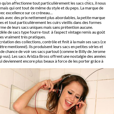
e qu’on affectionne tout particulièrement les sacs chics, il nous
l mais qui ont tout de même du style et du peps. La marque de
vec excellence sur ce créneau…
is avec des prix nettement plus abordables, la petite marque
es et tout particulièrement les cuirs vieillis dans des formes
harme de leurs sacs uniques mais sans prétention aucune.
le de sacs type fourre-tout à l’aspect vintage remis au goût
es vraiment très pratiques.
réation des collections, contrôle et finit à la main ses sacs (ce
être mentionné). Ils produisent leurs sacs en petites séries et
u de chance de voir ses sacs partout (comme le Billy de Jerome
p vus). Les sacs Aridza Bross offrent une nostalgie des années
ui deviennent encore plus beaux à force de les porter grâce à