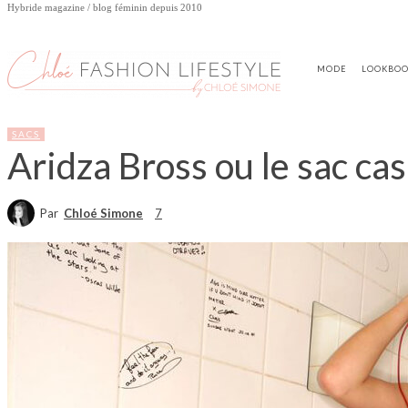
Hybride magazine / blog féminin depuis 2010
MODE
LOOKBO
SACS
Aridza Bross ou le sac cas
Par
Chloé Simone
7