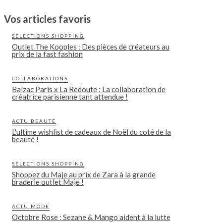
Vos articles favoris
SÉLECTIONS SHOPPING
Outlet The Kooples : Des pièces de créateurs au
prix de la fast fashion
COLLABORATIONS
Balzac Paris x La Redoute : La collaboration de
créatrice parisienne tant attendue !
ACTU BEAUTÉ
L'ultime wishlist de cadeaux de Noël du coté de la
beauté !
SÉLECTIONS SHOPPING
Shoppez du Maje au prix de Zara à la grande
braderie outlet Maje !
ACTU MODE
Octobre Rose : Sezane & Mango aident à la lutte