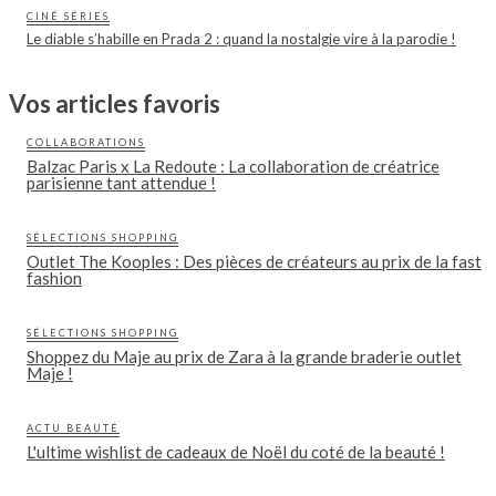
CINÉ SÉRIES
Le diable s’habille en Prada 2 : quand la nostalgie vire à la parodie !
Vos articles favoris
COLLABORATIONS
Balzac Paris x La Redoute : La collaboration de créatrice
parisienne tant attendue !
SÉLECTIONS SHOPPING
Outlet The Kooples : Des pièces de créateurs au prix de la fast
fashion
SÉLECTIONS SHOPPING
Shoppez du Maje au prix de Zara à la grande braderie outlet
Maje !
ACTU BEAUTÉ
L'ultime wishlist de cadeaux de Noël du coté de la beauté !