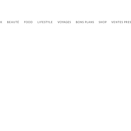
OK
BEAUTÉ
FOOD
LIFESTYLE
VOYAGES
BONS PLANS
SHOP
VENTES PRE