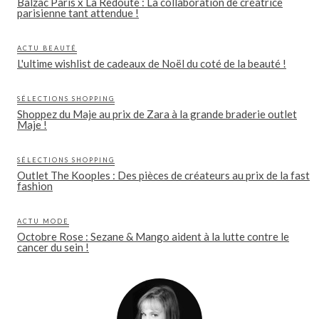
Balzac Paris x La Redoute : La collaboration de créatrice
parisienne tant attendue !
ACTU BEAUTÉ
L'ultime wishlist de cadeaux de Noël du coté de la beauté !
SÉLECTIONS SHOPPING
Shoppez du Maje au prix de Zara à la grande braderie outlet
Maje !
SÉLECTIONS SHOPPING
Outlet The Kooples : Des pièces de créateurs au prix de la fast
fashion
ACTU MODE
Octobre Rose : Sezane & Mango aident à la lutte contre le
cancer du sein !