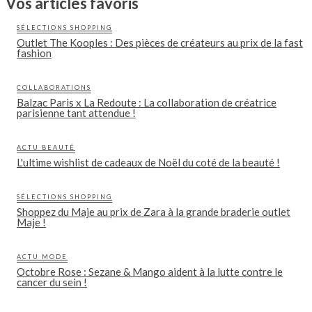
Vos articles favoris
SÉLECTIONS SHOPPING
Outlet The Kooples : Des pièces de créateurs au prix de la fast
fashion
COLLABORATIONS
Balzac Paris x La Redoute : La collaboration de créatrice
parisienne tant attendue !
ACTU BEAUTÉ
L'ultime wishlist de cadeaux de Noël du coté de la beauté !
SÉLECTIONS SHOPPING
Shoppez du Maje au prix de Zara à la grande braderie outlet
Maje !
ACTU MODE
Octobre Rose : Sezane & Mango aident à la lutte contre le
cancer du sein !