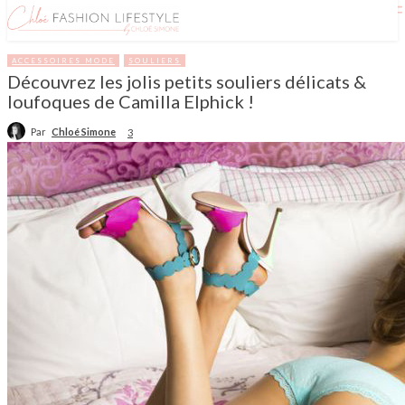
ACCESSOIRES MODE
SOULIERS
Découvrez les jolis petits souliers délicats &
loufoques de Camilla Elphick !
Par
Chloé Simone
3