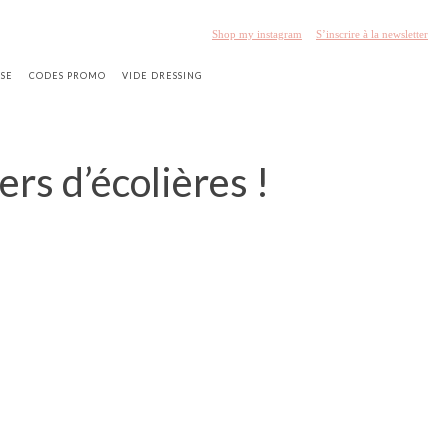
Shop my instagram
S’inscrire à la newsletter
SSE
CODES PROMO
VIDE DRESSING
rs d’écolières !