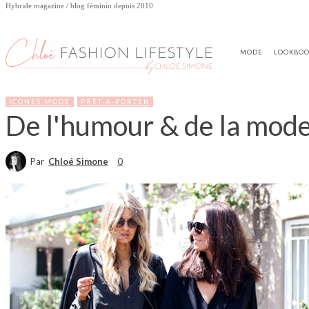
Hybride magazine / blog féminin depuis 2010
MODE
LOOKBO
ICÔNES MODE
PRÊT-À-PORTER
De l'humour & de la mode :
Par
Chloé Simone
0