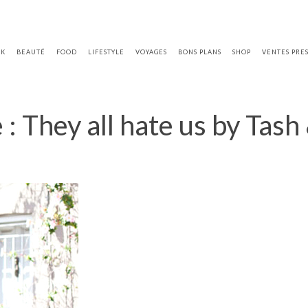
OK
BEAUTÉ
FOOD
LIFESTYLE
VOYAGES
BONS PLANS
SHOP
VENTES PRE
 They all hate us by Tash &