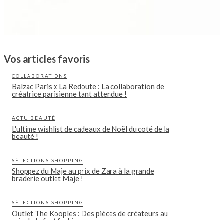
Vos articles favoris
COLLABORATIONS
Balzac Paris x La Redoute : La collaboration de
créatrice parisienne tant attendue !
ACTU BEAUTÉ
L'ultime wishlist de cadeaux de Noël du coté de la
beauté !
SÉLECTIONS SHOPPING
Shoppez du Maje au prix de Zara à la grande
braderie outlet Maje !
SÉLECTIONS SHOPPING
Outlet The Kooples : Des pièces de créateurs au