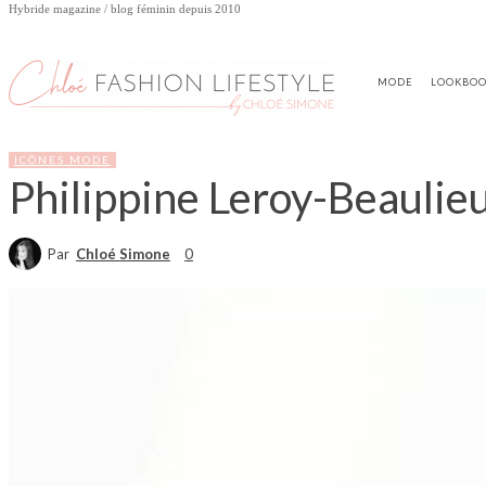
Hybride magazine / blog féminin depuis 2010
MODE
LOOKBO
ICÔNES MODE
Philippine Leroy-Beaulieu 
Par
Chloé Simone
0