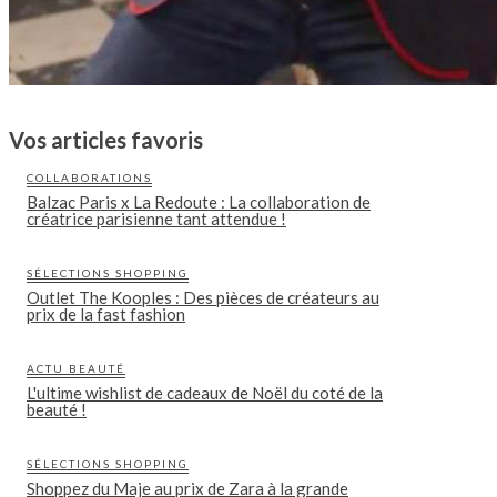
Vos articles favoris
COLLABORATIONS
Balzac Paris x La Redoute : La collaboration de
créatrice parisienne tant attendue !
SÉLECTIONS SHOPPING
Outlet The Kooples : Des pièces de créateurs au
prix de la fast fashion
ACTU BEAUTÉ
L'ultime wishlist de cadeaux de Noël du coté de la
beauté !
SÉLECTIONS SHOPPING
Shoppez du Maje au prix de Zara à la grande