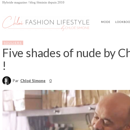
Hybride magazine / blog féminin depuis 2010
MODE
LOOKBO
SOULIERS
Five shades of nude by Ch
!
Par
Chloé Simone
0