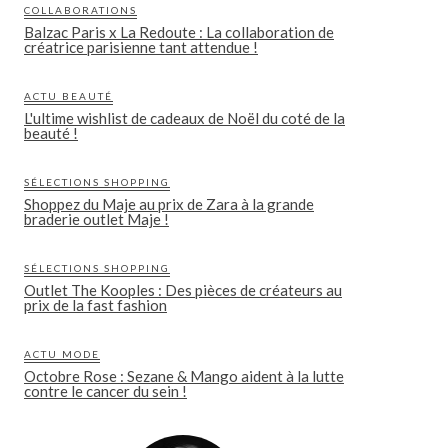
COLLABORATIONS
Balzac Paris x La Redoute : La collaboration de
créatrice parisienne tant attendue !
ACTU BEAUTÉ
L'ultime wishlist de cadeaux de Noël du coté de la
beauté !
SÉLECTIONS SHOPPING
Shoppez du Maje au prix de Zara à la grande
braderie outlet Maje !
SÉLECTIONS SHOPPING
Outlet The Kooples : Des pièces de créateurs au
prix de la fast fashion
ACTU MODE
Octobre Rose : Sezane & Mango aident à la lutte
contre le cancer du sein !