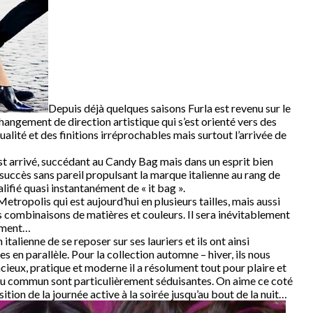
Depuis déjà quelques saisons Furla est revenu sur le
angement de direction artistique qui s’est orienté vers des
lité et des finitions irréprochables mais surtout l’arrivée de
st arrivé, succédant au Candy Bag mais dans un esprit bien
n succès sans pareil propulsant la marque italienne au rang de
lifié quasi instantanément de « it bag ».
etropolis qui est aujourd’hui en plusieurs tailles, mais aussi
combinaisons de matières et couleurs. Il sera inévitablement
oment…
italienne de se reposer sur ses lauriers et ils ont ainsi
s en parallèle. Pour la collection automne – hiver, ils nous
cieux, pratique et moderne il a résolument tout pour plaire et
 du commun sont particulièrement séduisantes. On aime ce coté
ition de la journée active à la soirée jusqu’au bout de la nuit…