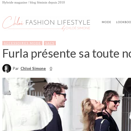
Hybride magazine / blog féminin depuis 2010
MODE
LOOKBO
ACCESSOIRES MODE
SACS
Furla présente sa toute no
Par
Chloé Simone
0