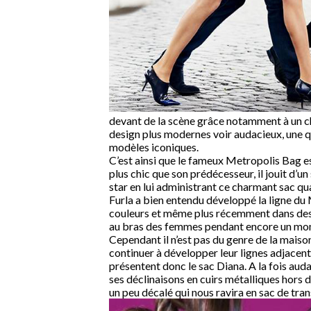
devant de la scène grâce notamment à un ch
design plus modernes voir audacieux, une qua
modèles iconiques.
C’est ainsi que le fameux Metropolis Bag e
plus chic que son prédécesseur, il jouit d’u
star en lui administrant ce charmant sac qua
Furla a bien entendu développé la ligne du M
couleurs et même plus récemment dans des 
au bras des femmes pendant encore un m
Cependant il n’est pas du genre de la maison 
continuer à développer leur lignes adjacente
présentent donc le sac Diana. A la fois auda
ses déclinaisons en cuirs métalliques hors
un peu décalé qui nous ravira en sac de trans