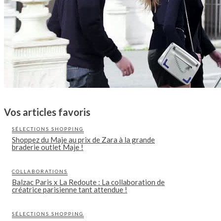
Vos articles favoris
SÉLECTIONS SHOPPING
Shoppez du Maje au prix de Zara à la grande
braderie outlet Maje !
COLLABORATIONS
Balzac Paris x La Redoute : La collaboration de
créatrice parisienne tant attendue !
SÉLECTIONS SHOPPING