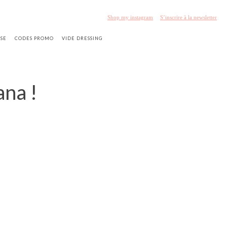
Shop my instagram
S’inscrire à la newsletter
SSE
CODES PROMO
VIDE DRESSING
ana !