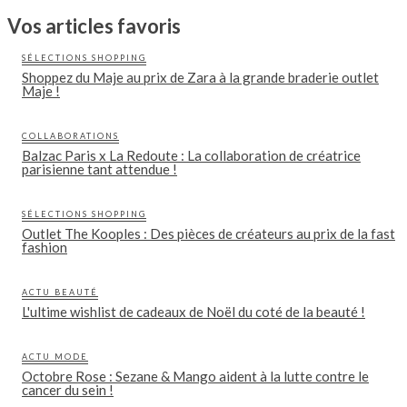
Vos articles favoris
SÉLECTIONS SHOPPING
Shoppez du Maje au prix de Zara à la grande braderie outlet
Maje !
COLLABORATIONS
Balzac Paris x La Redoute : La collaboration de créatrice
parisienne tant attendue !
SÉLECTIONS SHOPPING
Outlet The Kooples : Des pièces de créateurs au prix de la fast
fashion
ACTU BEAUTÉ
L'ultime wishlist de cadeaux de Noël du coté de la beauté !
ACTU MODE
Octobre Rose : Sezane & Mango aident à la lutte contre le
cancer du sein !