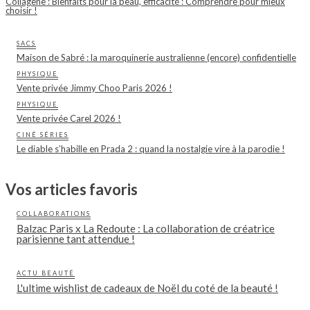
Collagène : Bienfaits pour la peau, efficacité : Comprendre pour mieux
choisir !
SACS
Maison de Sabré : la maroquinerie australienne (encore) confidentielle
PHYSIQUE
Vente privée Jimmy Choo Paris 2026 !
PHYSIQUE
Vente privée Carel 2026 !
CINÉ SÉRIES
Le diable s’habille en Prada 2 : quand la nostalgie vire à la parodie !
Vos articles favoris
COLLABORATIONS
Balzac Paris x La Redoute : La collaboration de créatrice
parisienne tant attendue !
ACTU BEAUTÉ
L'ultime wishlist de cadeaux de Noël du coté de la beauté !