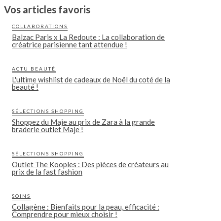
Vos articles favoris
COLLABORATIONS
Balzac Paris x La Redoute : La collaboration de
créatrice parisienne tant attendue !
ACTU BEAUTÉ
L'ultime wishlist de cadeaux de Noël du coté de la
beauté !
SÉLECTIONS SHOPPING
Shoppez du Maje au prix de Zara à la grande
braderie outlet Maje !
SÉLECTIONS SHOPPING
Outlet The Kooples : Des pièces de créateurs au
prix de la fast fashion
SOINS
Collagène : Bienfaits pour la peau, efficacité :
Comprendre pour mieux choisir !