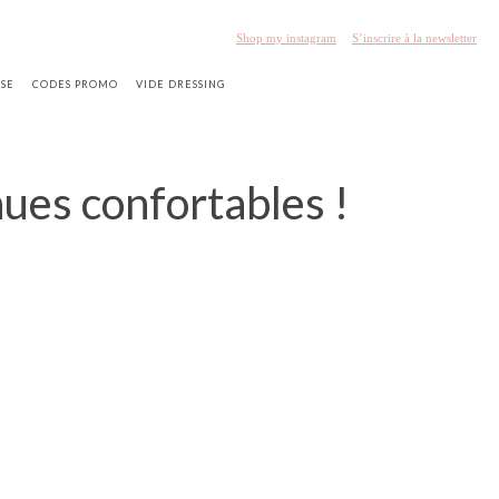
Shop my instagram
S’inscrire à la newsletter
SSE
CODES PROMO
VIDE DRESSING
nues confortables !