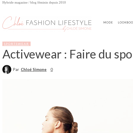
Hybride magazine / blog féminin depuis 2010
MODE
LOOKBO
SPORTSWEAR
Activewear : Faire du spo
Par
Chloé Simone
0