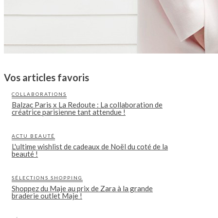
Vos articles favoris
COLLABORATIONS
Balzac Paris x La Redoute : La collaboration de
créatrice parisienne tant attendue !
ACTU BEAUTÉ
L'ultime wishlist de cadeaux de Noël du coté de la
beauté !
SÉLECTIONS SHOPPING
Shoppez du Maje au prix de Zara à la grande
braderie outlet Maje !