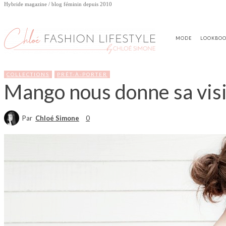
Hybride magazine / blog féminin depuis 2010
MODE
LOOKBO
COLLECTIONS
PRÊT-À-PORTER
Mango nous donne sa vis
Par
Chloé Simone
0