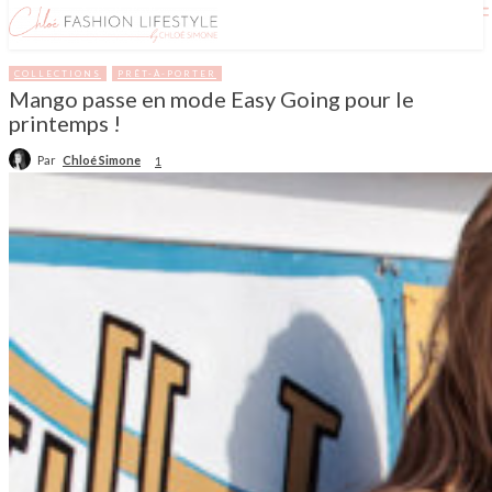
COLLECTIONS
PRÊT-À-PORTER
Mango passe en mode Easy Going pour le
printemps !
Par
Chloé Simone
1