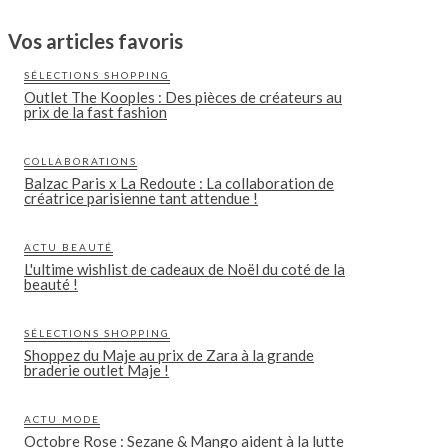
Vos articles favoris
SÉLECTIONS SHOPPING
Outlet The Kooples : Des pièces de créateurs au
prix de la fast fashion
COLLABORATIONS
Balzac Paris x La Redoute : La collaboration de
créatrice parisienne tant attendue !
ACTU BEAUTÉ
L'ultime wishlist de cadeaux de Noël du coté de la
beauté !
SÉLECTIONS SHOPPING
Shoppez du Maje au prix de Zara à la grande
braderie outlet Maje !
ACTU MODE
Octobre Rose : Sezane & Mango aident à la lutte