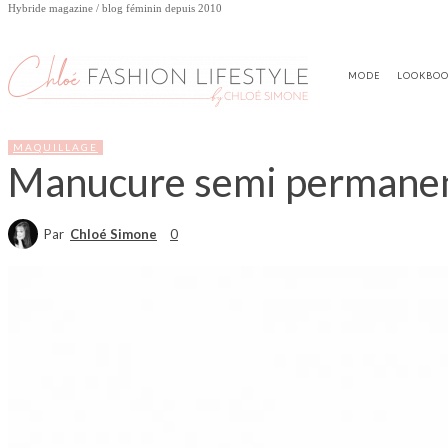
Hybride magazine / blog féminin depuis 2010
MODE
LOOKBO
MAQUILLAGE
Manucure semi permanente
Par
Chloé Simone
0