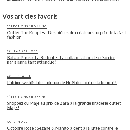
Vos articles favoris
SÉLECTIONS SHOPPING
Outlet The Kooples : Des pièces de créateurs au prix de la fast
fashion
COLLABORATIONS
Balzac Paris x La Redoute : La collaboration de créatrice
parisienne tant attendue !
ACTU BEAUTÉ
L'ultime wishlist de cadeaux de Noël du coté de la beauté !
SÉLECTIONS SHOPPING
Shoppez du Maje au prix de Zara à la grande braderie outlet
Maje !
ACTU MODE
Octobre Rose : Sezane & Mango aident à la lutte contre le