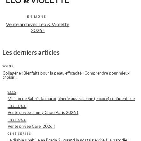
EN LIGNE
Vente archives Leo & Violette
2026 !
Les derniers articles
SOINS
Collagène : Bienfaits pour la peau, efficacité : Comprendre pour mieux
choisir !
SACS
Maison de Sabré : la maroquinerie australienne (encore) confidentielle
PHYSIQUE
Vente privée Jimmy Choo Paris 2026 !
PHYSIQUE
Vente privée Carel 2026 !
CINÉ SÉRIES
Le diable s’habille en Prada 2 : quand la nostalgie vire à la parodie !