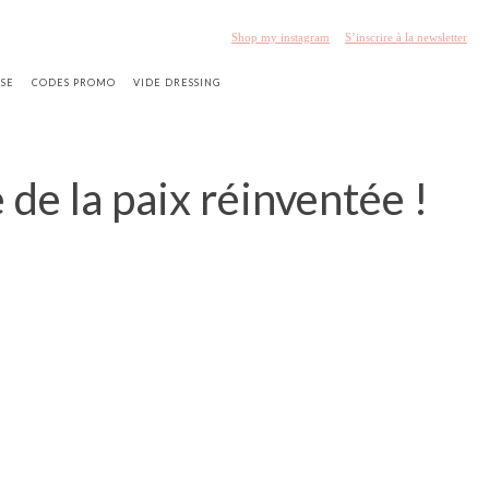
Shop my instagram
S’inscrire à la newsletter
SSE
CODES PROMO
VIDE DRESSING
 de la paix réinventée !