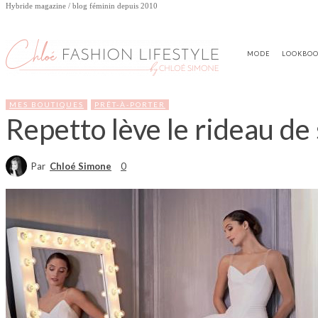
Hybride magazine / blog féminin depuis 2010
MODE
LOOKBO
MES BOUTIQUES
PRÊT-À-PORTER
Repetto lève le rideau de 
Par
Chloé Simone
0