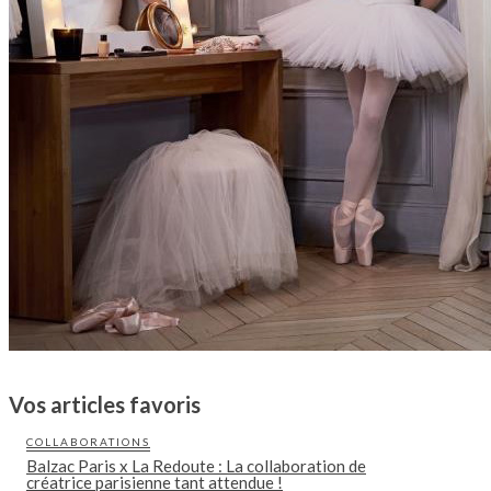
Vos articles favoris
COLLABORATIONS
Balzac Paris x La Redoute : La collaboration de
créatrice parisienne tant attendue !