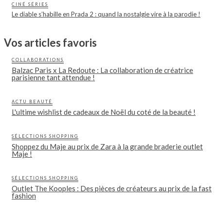
CINÉ SÉRIES
Le diable s’habille en Prada 2 : quand la nostalgie vire à la parodie !
Vos articles favoris
COLLABORATIONS
Balzac Paris x La Redoute : La collaboration de créatrice
parisienne tant attendue !
ACTU BEAUTÉ
L'ultime wishlist de cadeaux de Noël du coté de la beauté !
SÉLECTIONS SHOPPING
Shoppez du Maje au prix de Zara à la grande braderie outlet
Maje !
SÉLECTIONS SHOPPING
Outlet The Kooples : Des pièces de créateurs au prix de la fast
fashion