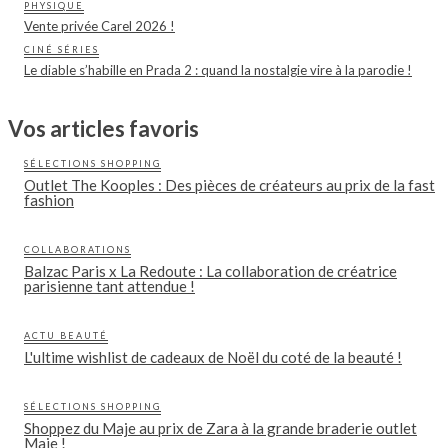
PHYSIQUE
Vente privée Carel 2026 !
CINÉ SÉRIES
Le diable s’habille en Prada 2 : quand la nostalgie vire à la parodie !
Vos articles favoris
SÉLECTIONS SHOPPING
Outlet The Kooples : Des pièces de créateurs au prix de la fast
fashion
COLLABORATIONS
Balzac Paris x La Redoute : La collaboration de créatrice
parisienne tant attendue !
ACTU BEAUTÉ
L'ultime wishlist de cadeaux de Noël du coté de la beauté !
SÉLECTIONS SHOPPING
Shoppez du Maje au prix de Zara à la grande braderie outlet
Maje !