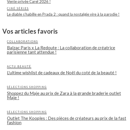
Vente privée Carel 2026 !
CINÉ SÉRIES
Le diable s’habille en Prada 2 : quand la nostalgie vire à la parodie !
Vos articles favoris
COLLABORATIONS
Balzac Paris x La Redoute : La collaboration de créatrice
parisienne tant attendue !
ACTU BEAUTÉ
L'ultime wishlist de cadeaux de Noël du coté de la beauté !
SÉLECTIONS SHOPPING
Shoppez du Maje au prix de Zara à la grande braderie outlet
Maje !
SÉLECTIONS SHOPPING
Outlet The Kooples : Des pièces de créateurs au prix de la fast
fashion