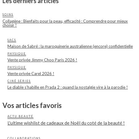
Les derniers articles
SOINS
Collagène : Bienfaits pour la peau, efficacité : Comprendre pour mieux
choisir !
SACS
Maison de Sabré : la maroquinerie australienne (encore) confidentielle
PHYSIQUE
Vente privée Jimmy Choo Paris 2026 !
PHYSIQUE
Vente privée Carel 2026 !
CINÉ SÉRIES
Le diable s’habille en Prada 2 : quand la nostalgie vire à la parodie !
Vos articles favoris
ACTU BEAUTÉ
L'ultime wishlist de cadeaux de Noël du coté de la beauté !
COLLABORATIONS