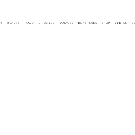
OK
BEAUTÉ
FOOD
LIFESTYLE
VOYAGES
BONS PLANS
SHOP
VENTES PRE