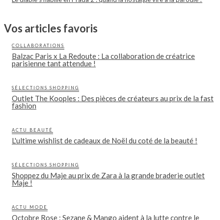
Vos articles favoris
COLLABORATIONS
Balzac Paris x La Redoute : La collaboration de créatrice
parisienne tant attendue !
SÉLECTIONS SHOPPING
Outlet The Kooples : Des pièces de créateurs au prix de la fast
fashion
ACTU BEAUTÉ
L'ultime wishlist de cadeaux de Noël du coté de la beauté !
SÉLECTIONS SHOPPING
Shoppez du Maje au prix de Zara à la grande braderie outlet
Maje !
ACTU MODE
Octobre Rose : Sezane & Mango aident à la lutte contre le