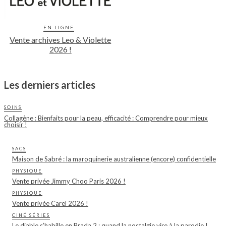
EN LIGNE
Vente archives Leo & Violette
2026 !
Les derniers articles
SOINS
Collagène : Bienfaits pour la peau, efficacité : Comprendre pour mieux
choisir !
SACS
Maison de Sabré : la maroquinerie australienne (encore) confidentielle
PHYSIQUE
Vente privée Jimmy Choo Paris 2026 !
PHYSIQUE
Vente privée Carel 2026 !
CINÉ SÉRIES
Le diable s’habille en Prada 2 : quand la nostalgie vire à la parodie !