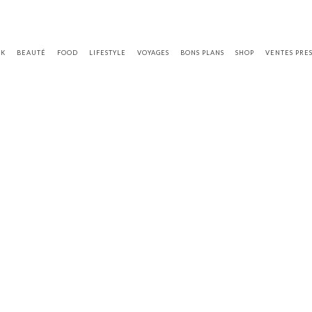
OK
BEAUTÉ
FOOD
LIFESTYLE
VOYAGES
BONS PLANS
SHOP
VENTES PRE
!