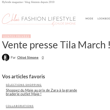
Hybride magazine / blog féminin depuis 2010
MODE
LOOKBO
VENTES PRIVÉES
Vente presse Tila March 
Par
Chloé Simone
0
Vos articles favoris
SÉLECTIONS SHOPPING
Shoppez du Maje au prix de Zara à la grande
braderie outlet Maje !
COLLABORATIONS