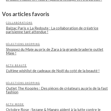
Vos articles favoris
COLLABORATIONS
Balzac Paris x La Redoute : La collaboration de créatrice
parisienne tant attendue !
SÉLECTIONS SHOPPING
Shoppez du Maje au prix de Zara à la grande braderie outlet
Maje !
ACTU BEAUTÉ
L'ultime wishlist de cadeaux de Noël du coté de la beauté !
SÉLECTIONS SHOPPING
Outlet The Kooples : Des pièces de créateurs au prix de la fast
fashion
ACTU MODE
Octobre Rose : Sezane & Mango aident à la lutte contre le