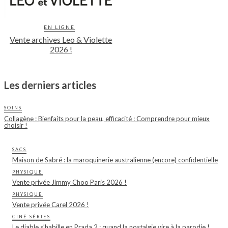
EN LIGNE
Vente archives Leo & Violette
2026 !
Les derniers articles
SOINS
Collagène : Bienfaits pour la peau, efficacité : Comprendre pour mieux
choisir !
SACS
Maison de Sabré : la maroquinerie australienne (encore) confidentielle
PHYSIQUE
Vente privée Jimmy Choo Paris 2026 !
PHYSIQUE
Vente privée Carel 2026 !
CINÉ SÉRIES
Le diable s’habille en Prada 2 : quand la nostalgie vire à la parodie !