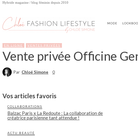
Hybride magazine / blog féminin depuis 2010
MODE
LOOKBO
EN LIGNE
VENTES PRIVÉES
Vente privée Officine Ge
Par
Chloé Simone
0
Vos articles favoris
COLLABORATIONS
Balzac Paris x La Redoute : La collaboration de
créatrice parisienne tant attendue !
ACTU BEAUTÉ