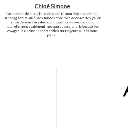
Chloé Simone
Passionnée de mode j'ai créé en 2010 mon blog mode Chloe
Handbag Addict. Au fil des années et de mes découvertes, j'ai eu
envie de vous faire découvrir tout mon univers et donc
naturellement également mes autres passions : la beauté, les
voyages, la cuisine, le sport et bien sur toujours plus de bons
plans...