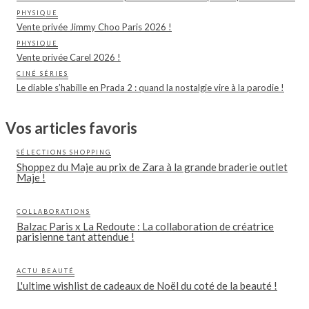
PHYSIQUE
Vente privée Jimmy Choo Paris 2026 !
PHYSIQUE
Vente privée Carel 2026 !
CINÉ SÉRIES
Le diable s’habille en Prada 2 : quand la nostalgie vire à la parodie !
Vos articles favoris
SÉLECTIONS SHOPPING
Shoppez du Maje au prix de Zara à la grande braderie outlet
Maje !
COLLABORATIONS
Balzac Paris x La Redoute : La collaboration de créatrice
parisienne tant attendue !
ACTU BEAUTÉ
L'ultime wishlist de cadeaux de Noël du coté de la beauté !