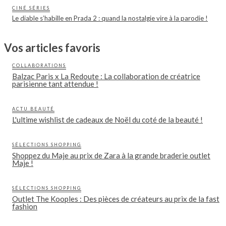
CINÉ SÉRIES
Le diable s’habille en Prada 2 : quand la nostalgie vire à la parodie !
Vos articles favoris
COLLABORATIONS
Balzac Paris x La Redoute : La collaboration de créatrice
parisienne tant attendue !
ACTU BEAUTÉ
L'ultime wishlist de cadeaux de Noël du coté de la beauté !
SÉLECTIONS SHOPPING
Shoppez du Maje au prix de Zara à la grande braderie outlet
Maje !
SÉLECTIONS SHOPPING
Outlet The Kooples : Des pièces de créateurs au prix de la fast
fashion