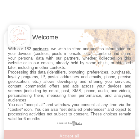
Welcome
With our 182
partners
, we wish to store and access information on
your devices (cookies, pixels in emails, etc.), combine and share
your personal data with our partners, whether collected on this
website or in our emails, already held by some of us, or obtained
later, including in other contexts.
Processing this data (identifiers, browsing, preferences, purchases,
loyalty programs, IP, postal addresses and emails, phone, precise
geolocation, etc.) allows developing and offering you services,
content, commercial offers and ads across your devices and
screens (including by email, post, SMS, phone, audio, and video),
personalising them, measuring their performance, and analysing
audiences.
You can "accept all" and withdraw your consent at any time via the
"cookie" icon
. You can also "set detailed preferences" and object to
processing activities not subject to consent. These choices remain
valid for 6 months.
powered by
Accept all