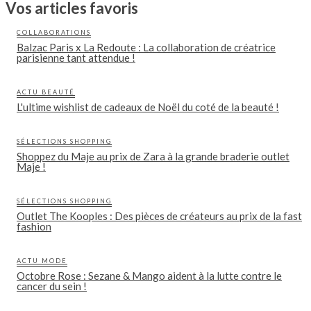
Vos articles favoris
COLLABORATIONS
Balzac Paris x La Redoute : La collaboration de créatrice
parisienne tant attendue !
ACTU BEAUTÉ
L'ultime wishlist de cadeaux de Noël du coté de la beauté !
SÉLECTIONS SHOPPING
Shoppez du Maje au prix de Zara à la grande braderie outlet
Maje !
SÉLECTIONS SHOPPING
Outlet The Kooples : Des pièces de créateurs au prix de la fast
fashion
ACTU MODE
Octobre Rose : Sezane & Mango aident à la lutte contre le
cancer du sein !