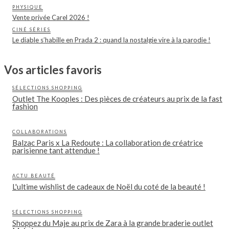
PHYSIQUE
Vente privée Carel 2026 !
CINÉ SÉRIES
Le diable s’habille en Prada 2 : quand la nostalgie vire à la parodie !
Vos articles favoris
SÉLECTIONS SHOPPING
Outlet The Kooples : Des pièces de créateurs au prix de la fast
fashion
COLLABORATIONS
Balzac Paris x La Redoute : La collaboration de créatrice
parisienne tant attendue !
ACTU BEAUTÉ
L'ultime wishlist de cadeaux de Noël du coté de la beauté !
SÉLECTIONS SHOPPING
Shoppez du Maje au prix de Zara à la grande braderie outlet