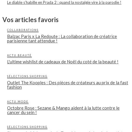
Le diable s’habille en Prada 2 : quand la nostalgie vire à la parodie !
Vos articles favoris
COLLABORATIONS
Balzac Paris x La Redoute : La collaboration de créatrice
parisienne tant attendue !
ACTU BEAUTÉ
L'ultime wishlist de cadeaux de Noël du coté de la beauté !
SÉLECTIONS SHOPPING
Outlet The Kooples : Des pièces de créateurs au prix de la fast
fashion
ACTU MODE
Octobre Rose : Sezane & Mango aident à la lutte contre le
cancer du sein !
SÉLECTIONS SHOPPING